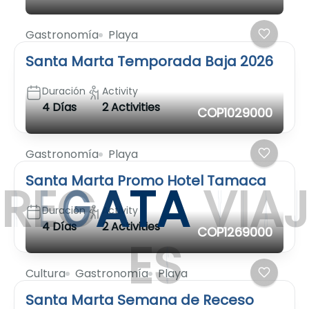
Gastronomía
Playa
Santa Marta Temporada Baja 2026
Duración
Activity
4 Días
2 Activities
COP1029000
Gastronomía
Playa
Santa Marta Promo Hotel Tamaca
R
E
G
A
T
A
V
I
A
J
Duración
Activity
4 Días
2 Activities
COP1269000
E
S
Cultura
Gastronomía
Playa
Santa Marta Semana de Receso