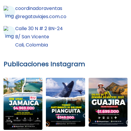
coordinadoraventas
@regataviajes.com.co
Calle 30 N # 2 BN-24
B/ San Vicente
Cali, Colombia
Publicaciones Instagram