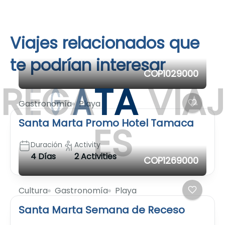
Viajes relacionados que
te podrían interesar
COP1029000
R
E
G
A
T
A
V
I
A
J
Gastronomía
Playa
Santa Marta Promo Hotel Tamaca
E
S
Duración
Activity
4 Días
2 Activities
COP1269000
Cultura
Gastronomía
Playa
Santa Marta Semana de Receso