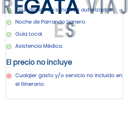
R
E
G
A
T
A
V
I
A
J
Tour diarios en senderos autorizados.
E
S
Noche de Parrando Llanero.
Guia Local.
Asistencia Médica.
El precio no incluye
Cualqier gasto y/o servicio no incluido en
el itinerario.