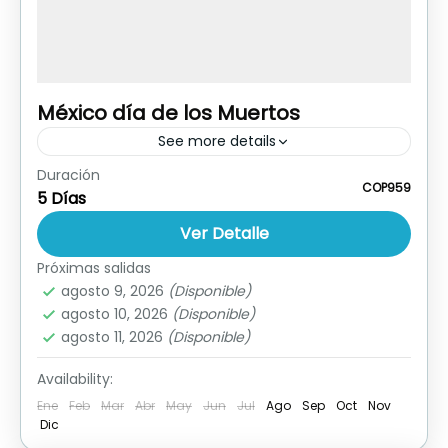
México día de los Muertos
See more details
Duración
Ver Publicidad Reservar Hoy
COP959
5 Días
México
Ver Detalle
Próximas salidas
agosto 9, 2026
(Disponible)
agosto 10, 2026
(Disponible)
agosto 11, 2026
(Disponible)
Availability:
Ene
Feb
Mar
Abr
May
Jun
Jul
Ago
Sep
Oct
Nov
Dic