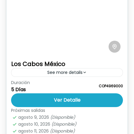
Los Cabos México
See more details
Duración
Ver Publicidad Descargar Itinerario Reservar
COP4969000
5 Días
Hoy
Ver Detalle
México
Próximas salidas
agosto 9, 2026
(Disponible)
agosto 10, 2026
(Disponible)
agosto 11, 2026
(Disponible)