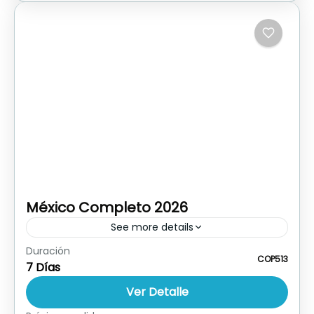
México Completo 2026
See more details
Duración
Ver Publicidad Descargar Itinerario Reservar
COP513
7 Días
Hoy
Ver Detalle
México