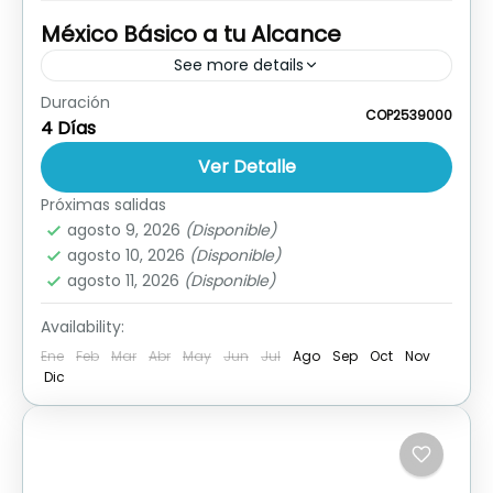
México Básico a tu Alcance
See more details
Duración
Los tiquetes aéreos son por sistema, saliendo
COP2539000
4 Días
desde Cali. Consulta si sales desde otra
ciudad
Ver Detalle
Próximas salidas
México
agosto 9, 2026
(Disponible)
agosto 10, 2026
(Disponible)
agosto 11, 2026
(Disponible)
Availability:
Ene
Feb
Mar
Abr
May
Jun
Jul
Ago
Sep
Oct
Nov
Dic