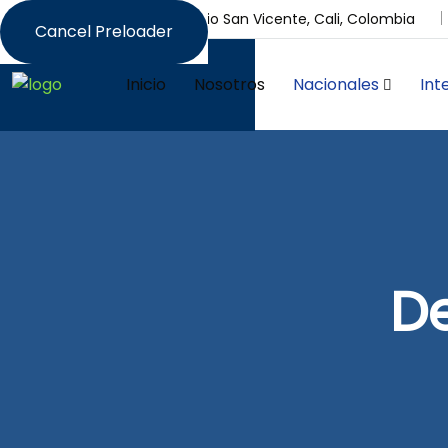
Calle 30 N # 2 BN-24, Barrio San Vicente, Cali, Colombia
Cancel Preloader
Inicio
Nosotros
Nacionales
Int
De