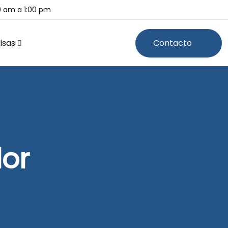
00 am a 1:00 pm
isas
Contacto
dor