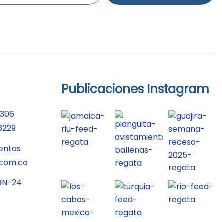
Publicaciones Instagram
2306
3229
entas
.com.co
 BN-24