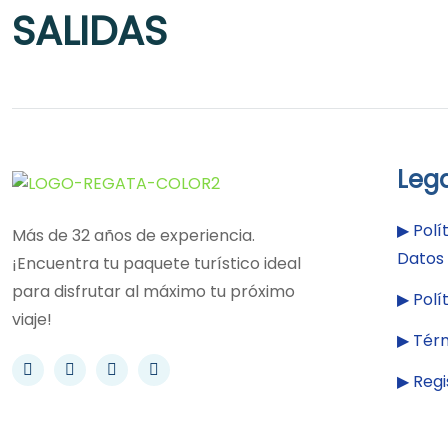
SALIDAS
Leg
▶︎
Polí
Más de 32 años de experiencia.
Datos
¡Encuentra tu paquete turístico ideal
para disfrutar al máximo tu próximo
▶︎
Polí
viaje!
▶︎
Térm
▶︎
Regi