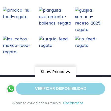
Show Prices
Regata Viajes y Turismo S.A.S
rechaza la explotación, la
Desde
VERIFICAR DISPONIBILIDAD
pornografía, el turismo sexual y
COP948
/ Adulto
demás formas de abuso sexual con
¿Necesita ayuda con su reserva?
Contáctenos
menores y contribuye al