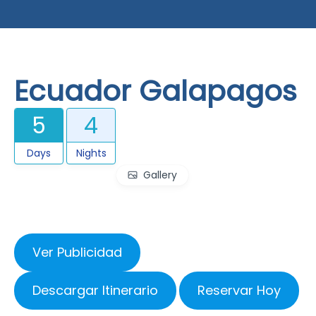
Ecuador Galapagos
5
4
Days
Nights
Gallery
Ver Publicidad
Descargar Itinerario
Reservar Hoy