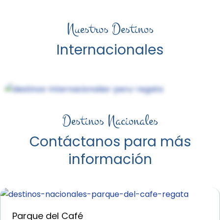
Nuestros Destinos
Perú
Semana Santa
Internacionales
Ver Más
Destinos Nacionales
Contáctanos para más
información
Parque del Café