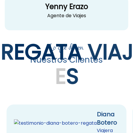
Yenny Erazo
Agente de Viajes
R
E
G
A
T
A
V
I
A
J
Lo que dicen
Nuestros Clientes
E
S
Diana
Botero
Viajera