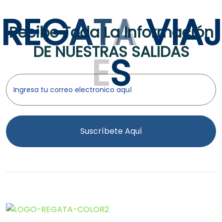
R
E
G
A
T
A
V
I
A
J
Recibe Toda La Información
DE NUESTRAS SALIDAS
E
S
Suscríbete Aquí