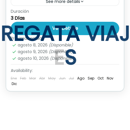
See more details
Duración
Valor por persona Hotel Costa del Sol:
3 Días
$1.649.000Valor por persona Hotel Playa
R
E
G
A
T
A
V
I
A
J
Club: $1.609.000Valor por persona Hotel
Ver Detalle
Atlantic Lux: $1.799.000Fecha de viaje: 27
Próximas salidas
Cuba
,
Perú
,
Punta Cana
diciembre al...
agosto 8, 2026
(Disponible)
E
S
agosto 9, 2026
(Disponible)
agosto 10, 2026
(Disponible)
Availability:
Ene
Feb
Mar
Abr
May
Jun
Jul
Ago
Sep
Oct
Nov
Dic