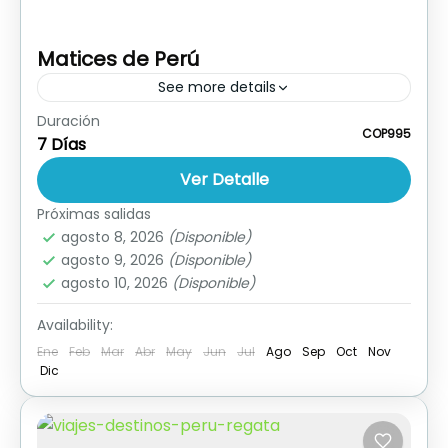
Matices de Perú
See more details
Duración
Ver Publicidad Descargar Itinerario Reservar
COP995
7 Días
Hoy
Ver Detalle
Perú
Próximas salidas
agosto 8, 2026
(Disponible)
agosto 9, 2026
(Disponible)
agosto 10, 2026
(Disponible)
Availability:
Ene
Feb
Mar
Abr
May
Jun
Jul
Ago
Sep
Oct
Nov
Dic