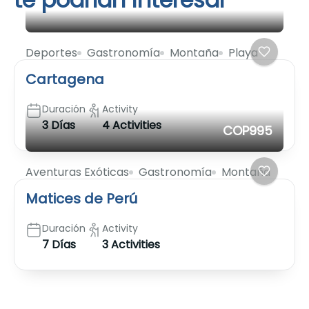
Deportes
Gastronomía
Montaña
Playa
Cartagena
Duración
Activity
3 Días
4 Activities
COP995
Aventuras Exóticas
Gastronomía
Montaña
Matices de Perú
Duración
Activity
7 Días
3 Activities