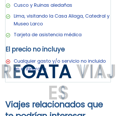
Cusco y Ruinas aledañas
Lima, visitando la Casa Aliaga, Catedral y
Museo Larco
Tarjeta de asistencia médica
El precio no incluye
Cualquier gasto y/o servicio no incluido
R
E
G
A
T
A
V
I
A
J
en el itinerario.
E
S
Viajes relacionados que
te podrían interesar