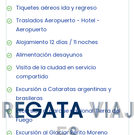
Tiquetes aéreos ida y regreso
Traslados Aeropuerto - Hotel -
Aeropuerto
Alojamiento 12 días / 11 noches
Alimentación desayunos
Visita de la ciudad en servicio
compartido
Excursión a Cataratas argentinas y
brasileras
R
E
G
A
T
A
V
I
A
J
Excursión al parque nacional Tierra del
Fuego
E
S
Excursión al Glaciar Perito Moreno