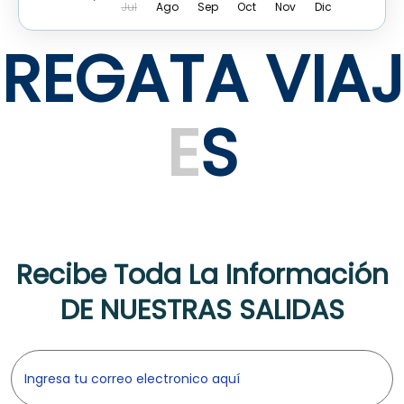
Jul
Ago
Sep
Oct
Nov
Dic
R
E
G
A
T
A
V
I
A
J
E
S
Recibe Toda La Información
DE NUESTRAS SALIDAS