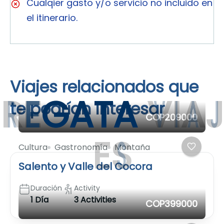
Cualqier gasto y/o servicio no incluido en
el itinerario.
Viajes relacionados que
R
E
G
A
T
A
V
I
A
J
te podrían interesar
COP209000
E
S
Cultura
Gastronomía
Montaña
Salento y Valle del Cocora
Duración
Activity
1 Día
3 Activities
COP399000