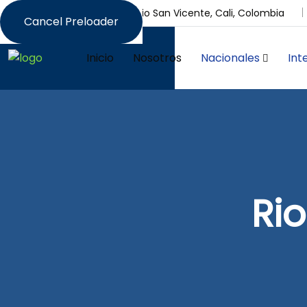
Calle 30 N # 2 BN-24, Barrio San Vicente, Cali, Colombia
Cancel Preloader
Inicio
Nosotros
Nacionales
Int
Rio