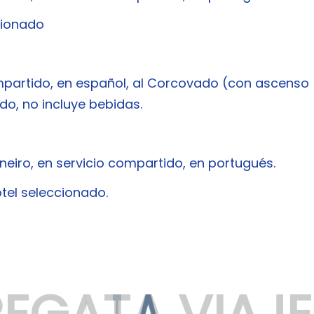
cionado
ompartido, en español, al Corcovado (con ascenso
do, no incluye bebidas.
neiro, en servicio compartido, en portugués.
tel seleccionado.
R
E
G
A
T
A
V
I
A
J
E