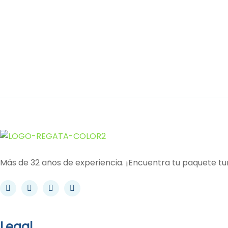
Recibe Toda La
Información DE NUEST
SALIDAS
Más de 32 años de experiencia. ¡Encuentra tu paquete turí
Legal