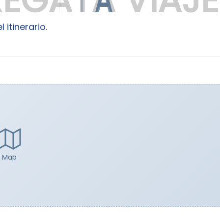
 itinerario.
Map