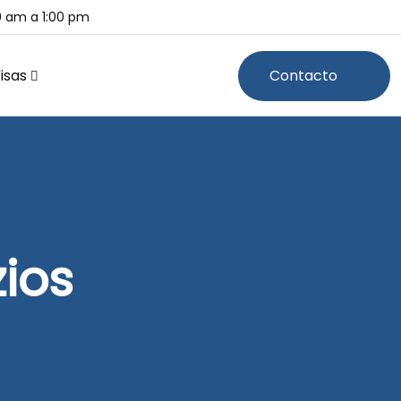
00 am a 1:00 pm
isas
Contacto
zios