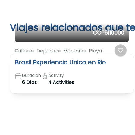
Viajes relacionados que te
COP5119000
Cultura
Deportes
Montaña
Playa
Brasil Experiencia Unica en Rio
Duración
Activity
6 Días
4 Activities