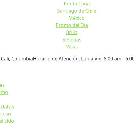
Punta Cana
Santiago de Chile
México
Promo del Día
Brilla
Reseñas
Visas
 Cali, Colombia
Horario de Atención: Lun a Vie: 8:00 am - 6:
sas
ismo
e datos
e uso
l sitio