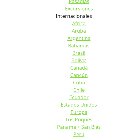
Pasadias
Excursiones
Internacionales
Africa
Aruba
Argentina
Bahamas
Brasil
Bolivia
Canadá
Cancún
Cuba
Chile
Ecuador
Estados Unidos
Europa
Los Roques
Panama + San Blas
Perú