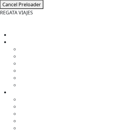
Cancel Preloader
R
E
G
A
T
A
V
I
A
J
E
S