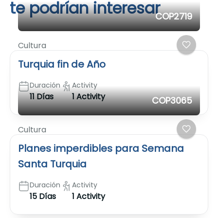
te podrían interesar
COP2719
Cultura
Turquia fin de Año
Duración
Activity
11 Días
1 Activity
COP3065
Cultura
Planes imperdibles para Semana
Santa Turquia
Duración
Activity
15 Días
1 Activity