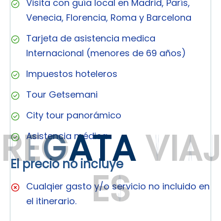
Visita con guía local en Madrid, París,
Venecia, Florencia, Roma y Barcelona
Tarjeta de asistencia medica
Internacional (menores de 69 años)
Impuestos hoteleros
Tour Getsemani
City tour panorámico
R
E
G
A
T
A
V
I
A
J
Asistencia médica
El precio no incluye
E
S
Cualqier gasto y/o servicio no incluido en
el itinerario.