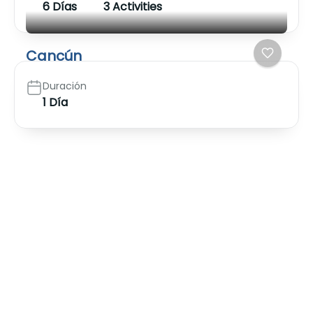
6 Días
3 Activities
Cancún
Duración
1 Día