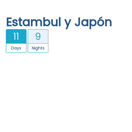
Estambul y Japón
11
9
Days
Nights