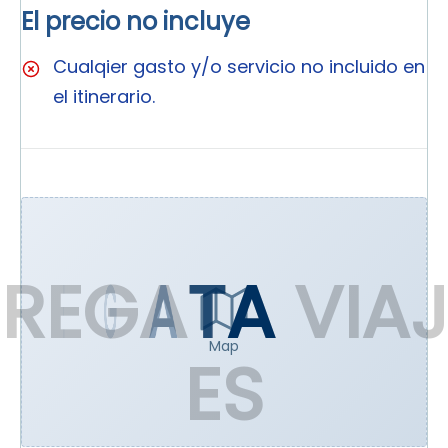
El precio no incluye
Cualqier gasto y/o servicio no incluido en
el itinerario.
R
E
G
A
T
A
V
I
A
J
Map
E
S