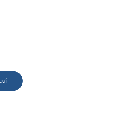
ación DE NUESTRAS SAL
quí