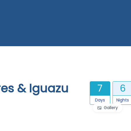
res & Iguazu
7
6
Days
Nights
Gallery