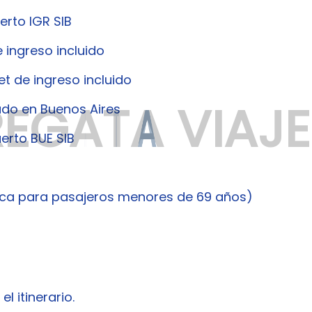
erto IGR SIB
e ingreso incluido
et de ingreso incluido
R
E
G
A
T
A
V
I
A
J
E
ado en Buenos Aires
erto BUE SIB
lica para pasajeros menores de 69 años)
l itinerario.