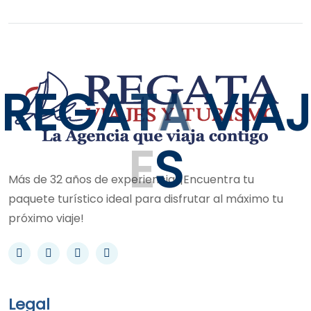
R
E
G
A
T
A
V
I
A
J
E
S
Más de 32 años de experiencia. ¡Encuentra tu
paquete turístico ideal para disfrutar al máximo tu
próximo viaje!
Legal